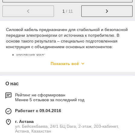
1
/ 11
Силовой кабель предназначен для стабильной и безопасной
передачи электроэнергии от источника к потребителю. В
основе такого результата – специально подготовленная
конструкция с объединением основных компонентов:
изоляция жил;
оболочка для защиты от воздействия влаги, кислот и
Показать всё
прочих веществ;
заполнители, которые придают необходимую форму,
устраняют скапливающиеся пустоты между
О нас
элементами;
Рейтинг не сформирован
наружная изоляция, которая исключает риск
Менее 5 отзывов за последний год
механических повреждений.
В интернет-магазине «Алматы КазКабель» можно выгодно
Работает с 09.04.2016
купить кабель силовой в Украине марок ВВГ, РКГМ, ААБл,
г. Астана
АВВГ, АПВ, ВВГ, КУГВШ, СБ, АСБ, а также их модификации с
ул. Бейсекбаева, 24/1 БЦ Dara, 2-этаж, 203-кабинет,
разными конструктивными особенностями. Выберите
Астана, Казахстан
оптимальный вариант с учетом: