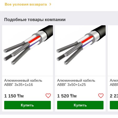
Все условия возврата
Подобные товары компании
Алюминиевый кабель
Алюминиевый кабель
Алю
АВВГ 3х35+1х16
АВВГ 3х50+1х25
АВВ
1 150
1 520
2 2
₸/м
₸/м
Купить
Купить