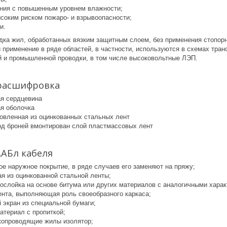
ния с повышенным уровнем влажности;
соким риском пожаро- и взрывоопасности;
и.
дка жил, обработанных вязким защитным слоем, без применения стопорн
применение в ряде областей, в частности, используются в схемах тран
й и промышленной проводки, в том числе высоковольтные ЛЭП.
 расшифровка
я сердцевина
я оболочка
товленная из оцинкованных стальных лент
под броней вмонтирован слой пластмассовых лент
ААБл кабеля
ое наружное покрытие, в ряде случаев его заменяют на пряжу;
ая из оцинкованной стальной ленты;
рослойка на основе битума или других материалов с аналогичными харак
нта, выполняющая роль своеобразного каркаса;
 экран из специальной бумаги;
атериал с пропиткой;
копроводящие жилы изолятор;