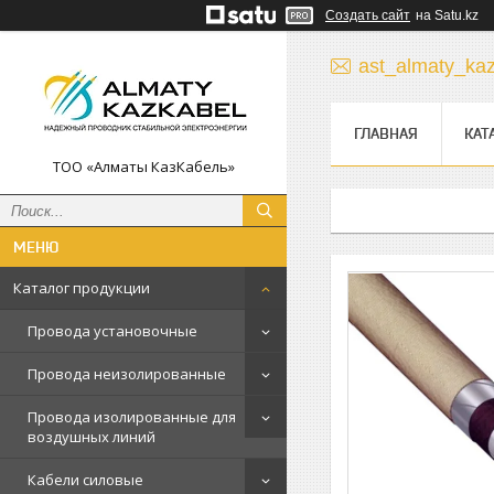
Создать сайт
на Satu.kz
ast_almaty_ka
ГЛАВНАЯ
КАТ
ТОО «Алматы КазКабель»
Каталог продукции
Провода установочные
Провода неизолированные
Провода изолированные для
воздушных линий
Кабели силовые