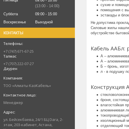
Пятница
09:00
18:00
сухие и помеще
13:00
14:00
помещения с вы
Суббота
09:00
15:00
эстакады и блок
Воскресенье
Выходной
Не допустима прокла
Силовые жилы нашли 
КОНТАКТЫ
обустройстве бытово
Кабель ААБл:
+7 (747) 671-67-25
Талмас
А – алюминиева
А – алюминиева
+7 (707) 222-07-27
Б – бронь, изго
Даурен
л - в подушку 
ТОО «Алматы КазКабель»
Конструкция 
стекловолоконн
броня, состоящ
Менеджер
влагостойкая п
алюминиевая ле
токопроводящий
ул. Бейсекбаева, 24/1 БЦ Dara, 2-
изоляционный м
этаж, 203-кабинет, Астана,
отделяющий то