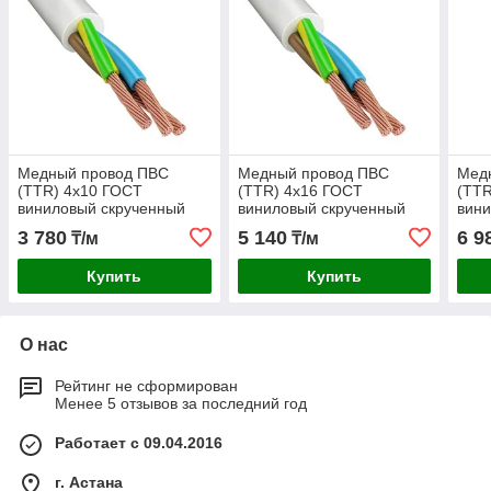
Медный провод ПВС
Медный провод ПВС
Мед
(TTR) 4х10 ГОСТ
(TTR) 4х16 ГОСТ
(TTR
виниловый скрученный
виниловый скрученный
вини
3 780
5 140
6 9
₸/м
₸/м
Купить
Купить
О нас
Рейтинг не сформирован
Менее 5 отзывов за последний год
Работает с 09.04.2016
г. Астана