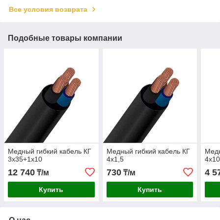
Все условия возврата
Подобные товары компании
Медный гибкий кабель КГ
Медный гибкий кабель КГ
Медн
3х35+1х10
4х1,5
4х1
12 740
730
4 5
₸/м
₸/м
Купить
Купить