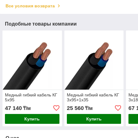
Все условия возврата
Подобные товары компании
Медный гибкий кабель КГ
Медный гибкий кабель КГ
Медн
5х95
3х95+1х35
3х1
47 140
25 560
67 
₸/м
₸/м
Купить
Купить