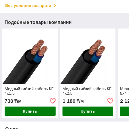
Все условия возврата
Подобные товары компании
Медный гибкий кабель КГ
Медный гибкий кабель КГ
Медн
4х1,5
4х2,5
5х4
730
1 180
2 1
₸/м
₸/м
Купить
Купить