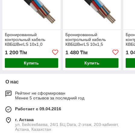
Бронированный
Бронированный
Бро
контрольный кабель
контрольный кабель
конт
КВБШВнгLS 10х1,0
КВБШВнгLS 10х1,5
КВБ
1 200
1 480
1 0
₸/м
₸/м
Купить
Купить
О нас
Рейтинг не сформирован
Менее 5 отзывов за последний год
Работает с 09.04.2016
г. Астана
ул. Бейсекбаева, 24/1 БЦ Dara, 2-этаж, 203-кабинет,
Астана, Казахстан