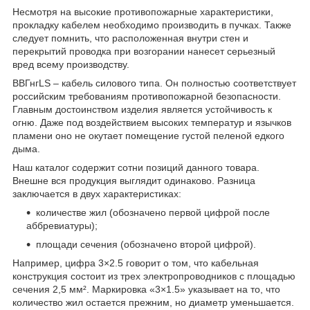
Несмотря на высокие противопожарные характеристики,
прокладку кабелем необходимо производить в пучках. Также
следует помнить, что расположенная внутри стен и
перекрытий проводка при возгорании нанесет серьезный
вред всему производству.
ВВГнгLS – кабель силового типа. Он полностью соответствует
российским требованиям противопожарной безопасности.
Главным достоинством изделия является устойчивость к
огню. Даже под воздействием высоких температур и язычков
пламени оно не окутает помещение густой пеленой едкого
дыма.
Наш каталог содержит сотни позиций данного товара.
Внешне вся продукция выглядит одинаково. Разница
заключается в двух характеристиках:
количестве жил (обозначено первой цифрой после
аббревиатуры);
площади сечения (обозначено второй цифрой).
Например, цифра 3×2.5 говорит о том, что кабельная
конструкция состоит из трех электропроводников с площадью
сечения 2,5 мм². Маркировка «3×1.5» указывает на то, что
количество жил остается прежним, но диаметр уменьшается.