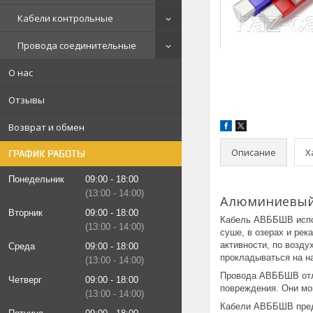
Кабели контрольные
Провода соединительные
О нас
Отзывы
Возврат и обмен
Описание
Х
ГРАФИК РАБОТЫ
Понедельник
09:00
18:00
13:00
14:00
Алюминиевый 
Вторник
09:00
18:00
Кабель АВББШВ испол
13:00
14:00
суше, в озерах и рек
активности, по возду
Среда
09:00
18:00
прокладываться на н
13:00
14:00
Провода АВББШВ отли
Четверг
09:00
18:00
повреждения. Они мог
13:00
14:00
Кабели АВББШВ предн