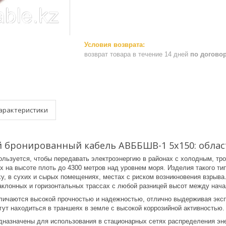
возврат товара в течение 14 дней
по догово
арактеристики
бронированный кабель АВББШВ-1 5х150: облас
ьзуется, чтобы передавать электроэнергию в районах с холодным, тр
ах на высоте плоть до 4300 метров над уровнем моря. Изделия такого т
ху, в сухих и сырых помещениях, местах с риском возникновения взрыв
аклонных и горизонтальных трассах с любой разницей высот между начал
чаются высокой прочностью и надежностью, отлично выдерживая эксплу
ут находиться в траншеях в земле с высокой коррозийной активностью.
азначены для использования в стационарных сетях распределения энер