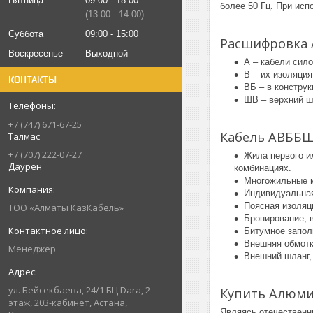
Пятница
09:00
18:00
более 50 Гц. При исп
13:00
14:00
Суббота
09:00
15:00
Расшифровка
Воскресенье
Выходной
А – кабели сил
В – их изоляци
КОНТАКТЫ
ВБ – в констру
ШВ – верхний ш
+7 (747) 671-67-25
Кабель АВББШ
Талмас
+7 (707) 222-07-27
Жила первого и
Даурен
комбинациях.
Многожильные м
Индивидуальная
Поясная изоляц
ТОО «Алматы КазКабель»
Бронирование, 
Битумное запол
Внешняя обмотк
Менеджер
Внешний шланг,
ул. Бейсекбаева, 24/1 БЦ Dara, 2-
Купить Алюми
этаж, 203-кабинет, Астана,
Являясь отечественн