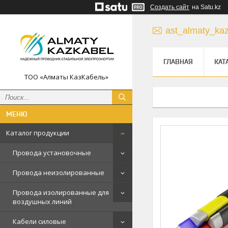
Создать сайт
на Satu.kz
ast_almaty_ka
ГЛАВНАЯ
КАТ
ТОО «Алматы КазКабель»
Каталог продукции
Провода установочные
Провода неизолированные
Провода изолированные для
воздушных линий
Кабели силовые