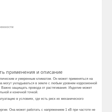
ренности
ть применения и описание
опическим и умеренным климатом. Он может применяться на
ипа могут укладываться в земле с любым уровнем коррозионной
а. Важно защищать провода от растягивания. Изделие может
ьной и конечной точкой.
атацию в условиях, где есть риск их механического
гии. Она может работать с напряжением 1 кВ при частоте не