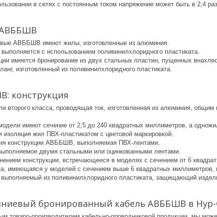
ользовании в сетях с постоянным током напряжение может быть в 2,4 р
 АВББШВ
овые АВББШВ имеют жилы, изготовленные из алюминия.
я выполняется с использованием поливинилхлоридного пластиката.
кции имеется бронирование из двух стальных пластин, пущенных внахлес
ланг, изготовленный из поливинилхлоридного пластиката.
В: конструкция
ли второго класса, проводящая ток, изготовленная из алюминия, общим 
одели имеют сечение от 2,5 до 240 квадратных миллиметров, а одножил
 изоляция жил ПВХ-пластикатом с цветовой маркировкой.
ия конструкции АВББШВ, выполняемая ПВХ-лентами.
выполняемое двумя стальными или оцинкованными лентами.
нением конструкции, встречающееся в моделях с сечением от 6 квадра
а, имеющаяся у моделей с сечением выше 6 квадратных миллиметров, 
 выполняемый из поливинилхлоридного пластиката, защищающий издели
ниевый бронированный кабель АВББШВ в Нур-С
ым товаро-производителем кабельно-проводниковой продукции, мы мож