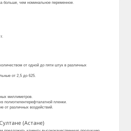
аза больше, чем номинальное переменное.
т.
количеством от одной до пяти штук в различных
ьные от 2,5 до 625.
тных миллиметров.
из полиэтилентерефталатной пленки.
е от различных воздействий.
ултане (Астане)
ем предложить клиенту высококачественную продукцию,