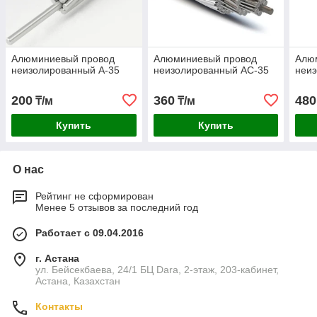
Алюминиевый провод
Алюминиевый провод
Алю
неизолированный А-35
неизолированный АС-35
неи
200
360
480
₸/м
₸/м
Купить
Купить
О нас
Рейтинг не сформирован
Менее 5 отзывов за последний год
Работает с 09.04.2016
г. Астана
ул. Бейсекбаева, 24/1 БЦ Dara, 2-этаж, 203-кабинет,
Астана, Казахстан
Контакты