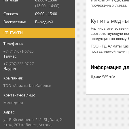
Пятница
09:00
18:00
в открытом виде, кан
проложенных линий.
13:00
14:00
Суббота
09:00
15:00
Купить медный
Воскресенье
Выходной
Являясь отечественн
КОНТАКТЫ
соответствующую все
продукцию по всему 
ТОО «ТД Алматы Казэ
+7 (747) 671-67-25
поставляемой нами п
Талмас
+7 (707) 222-07-27
Информация дл
Даурен
Цена:
585 ₸/м
ТОО «Алматы КазКабель»
Менеджер
ул. Бейсекбаева, 24/1 БЦ Dara, 2-
этаж, 203-кабинет, Астана,