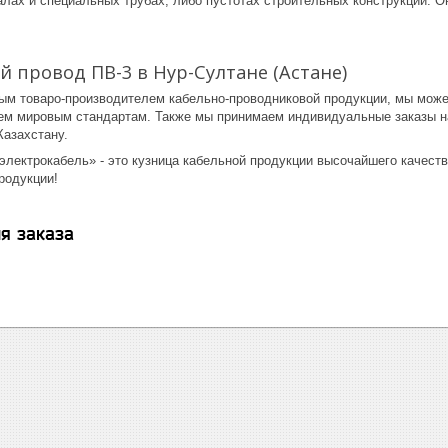
алах и специальных трубах, либо пустотах строительных конструкций. О
 провод ПВ-3 в Нур-Султане (Астане)
ым товаро-производителем кабельно-проводниковой продукции, мы мож
м мировым стандартам. Также мы принимаем индивидуальные заказы на
Казахстану.
лектрокабель» - это кузница кабельной продукции высочайшего качест
родукции!
я заказа