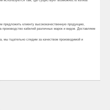
ни используются там, где существует возможность изгиба
ем предложить клиенту высококачественную продукцию,
 производство кабелей различных марок и видов. Доставляем
ва, мы тщательно следим за качеством производимой и