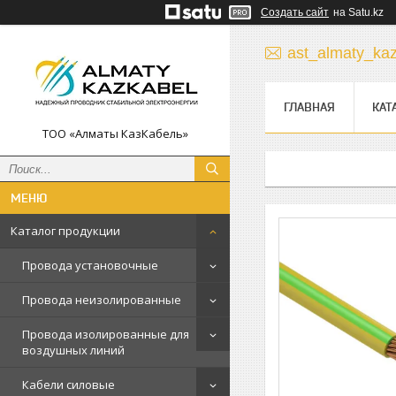
Создать сайт
на Satu.kz
ast_almaty_ka
ГЛАВНАЯ
КАТ
ТОО «Алматы КазКабель»
Каталог продукции
Провода установочные
Провода неизолированные
Провода изолированные для
воздушных линий
Кабели силовые